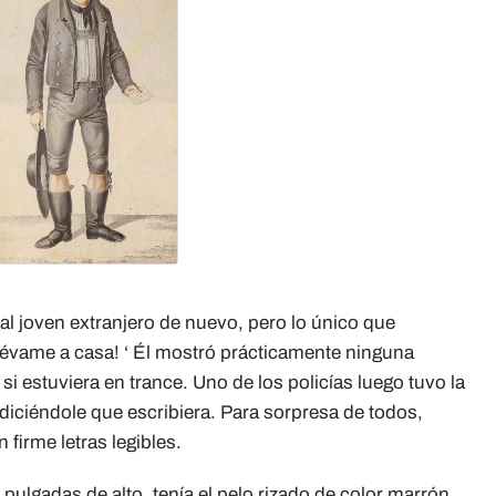
ó al joven extranjero de nuevo, pero lo único que
lévame a casa! ‘ Él mostró prácticamente ninguna
 estuviera en trance. Uno de los policías luego tuvo la
 diciéndole que escribiera. Para sorpresa de todos,
firme letras legibles.
pulgadas de alto, tenía el pelo rizado de color marrón