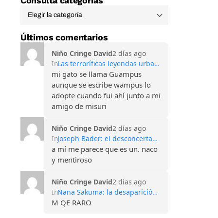
Consulta categorías
Últimos comentarios
Niño Cringe David
2 días ago
In
Las terroríficas leyendas urbanas de las Montañas Apalaches
mi gato se llama Guampus
aunque se escribe wampus lo
adopte cuando fui ahí junto a mi
amigo de misuri
Niño Cringe David
2 días ago
In
Joseph Bader: el desconcertante caso del hombre que perdió todos sus recuerdos
a mí me parece que es un. naco
y mentiroso
Niño Cringe David
2 días ago
In
Nana Sakuma: la desaparición que conmocionó Japón y sigue sin explicación
M QE RARO