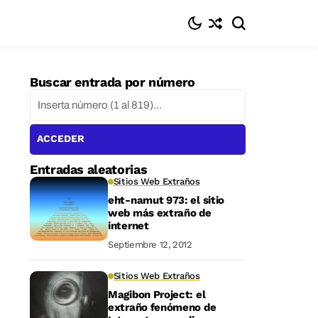
Buscar entrada por número
ACCEDER
Entradas aleatorias
Sitios Web Extraños
eht-namut 973: el sitio
web más extraño de
internet
Septiembre 12, 2012
Sitios Web Extraños
Magibon Project: el
extraño fenómeno de