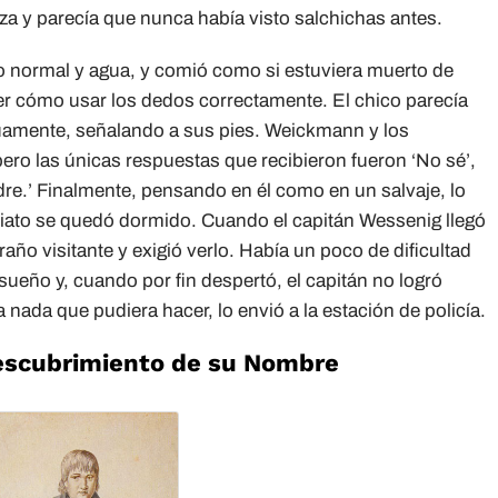
eza y parecía que nunca había visto salchichas antes.
o normal y agua, y comió como si estuviera muerto de
er cómo usar los dedos correctamente. El chico parecía
nuamente, señalando a sus pies. Weickmann y los
pero las únicas respuestas que recibieron fueron ‘No sé’,
dre.’ Finalmente, pensando en él como en un salvaje, lo
diato se quedó dormido. Cuando el capitán Wessenig llegó
xtraño visitante y exigió verlo. Había un poco de dificultad
sueño y, cuando por fin despertó, el capitán no logró
nada que pudiera hacer, lo envió a la estación de policía.
Descubrimiento de su Nombre