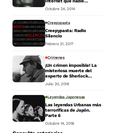
Internet que nadie
entiende
Octubre 24, 2014
Creepypasta
Creepypasta: Radio
Silencio
Febrero 21, 2017
Crímenes
¡Un crímen imposible! La
misteriosa muerte del
experto de Sherlock
Holmes
Julio 20, 2018
Leyendas Japonesas
Las leyendas Urbanas más
terroríficas de Japón.
Parte 6
Octubre 14, 2016