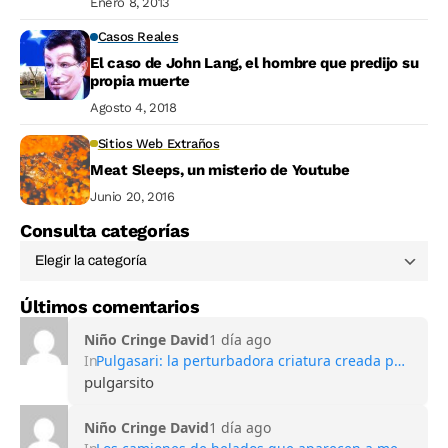
Enero 8, 2013
Casos Reales
El caso de John Lang, el hombre que predijo su
propia muerte
Agosto 4, 2018
Sitios Web Extraños
Meat Sleeps, un misterio de Youtube
Junio 20, 2016
Consulta categorías
Últimos comentarios
Niño Cringe David
1 día ago
In
Pulgasari: la perturbadora criatura creada por Corea del Norte para competir con Godzilla
pulgarsito
Niño Cringe David
1 día ago