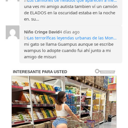
In
Los camiones de helados que aparecen a medianoche: la oscura leyenda de los niños desaparecidos
una ves mi amigo autista tambien ví un camión
de ELADOS en la oscuridad estaba en la noche
en. su...
Niño Cringe David
4 días ago
In
Las terroríficas leyendas urbanas de las Montañas Apalaches
mi gato se llama Guampus aunque se escribe
wampus lo adopte cuando fui ahí junto a mi
amigo de misuri