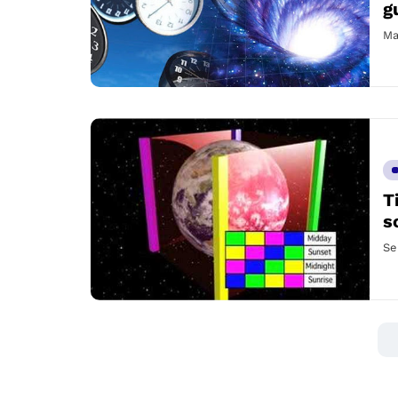
g
Ma
T
s
Se