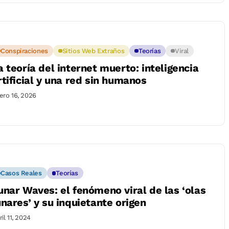
Conspiraciones
Sitios Web Extraños
Teorías
Viral
a teoría del internet muerto: inteligencia
rtificial y una red sin humanos
ero 16, 2026
Casos Reales
Teorías
unar Waves: el fenómeno viral de las ‘olas
unares’ y su inquietante origen
il 11, 2024