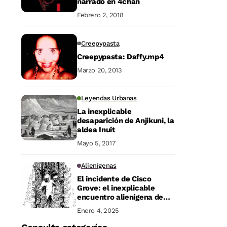
narrado en 4chan
Febrero 2, 2018
Creepypasta
Creepypasta: Daffy.mp4
Marzo 20, 2013
Leyendas Urbanas
La inexplicable
desaparición de Anjikuni, la
aldea Inuit
Mayo 5, 2017
Alienígenas
El incidente de Cisco
Grove: el inexplicable
encuentro alienígena de
1964
Enero 4, 2025