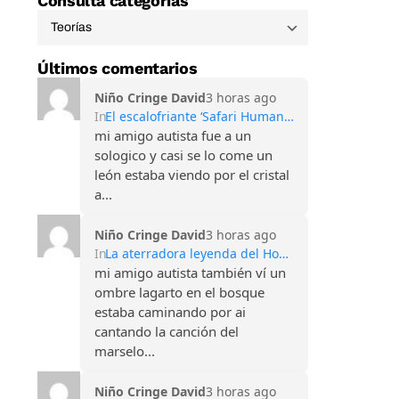
Consulta categorías
Últimos comentarios
Niño Cringe David
3 horas ago
In
El escalofriante ‘Safari Humano’ de Sarajevo: Turismo de guerra y francotiradores
mi amigo autista fue a un
sologico y casi se lo come un
león estaba viendo por el cristal
a...
Niño Cringe David
3 horas ago
In
La aterradora leyenda del Hombre Lagarto de Scape Ore
mi amigo autista también ví un
ombre lagarto en el bosque
estaba caminando por ai
cantando la canción del
marselo...
Niño Cringe David
3 horas ago