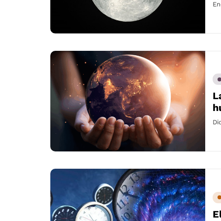
En
L
h
Di
E