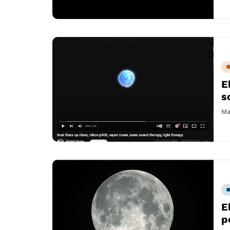
E
s
Ma
E
p