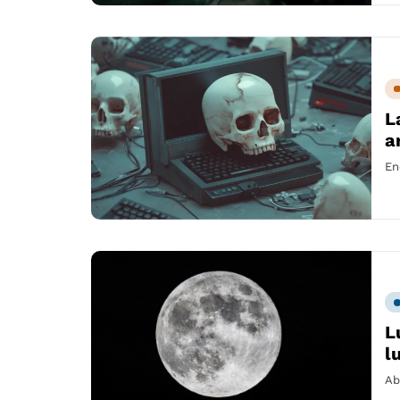
L
a
En
L
l
Abr