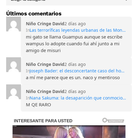
Últimos comentarios
Niño Cringe David
2 días ago
In
Las terroríficas leyendas urbanas de las Montañas Apalaches
mi gato se llama Guampus aunque se escribe
wampus lo adopte cuando fui ahí junto a mi
amigo de misuri
Niño Cringe David
2 días ago
In
Joseph Bader: el desconcertante caso del hombre que perdió todos sus recuerdos
a mí me parece que es un. naco y mentiroso
Niño Cringe David
2 días ago
In
Nana Sakuma: la desaparición que conmocionó Japón y sigue sin explicación
M QE RARO