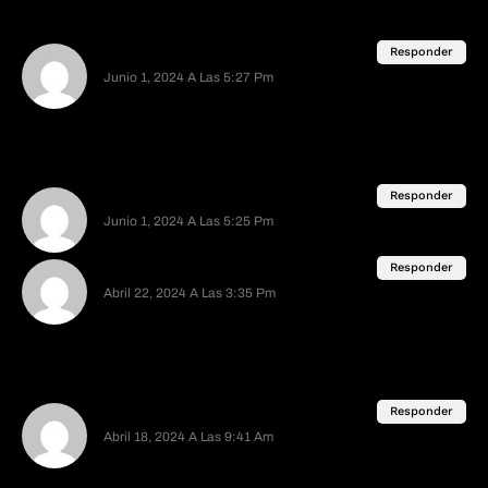
da tristeza verlo abandonado. Siempre encontraba
algo interesante
Anonimo
Responder
Junio 1, 2024 A Las 5:27 Pm
Utilizar un argumento de autoridad como "milenios
de estudios" o ciencia "oficial" , es donde está el
verdadero problema, estamos volteando a ver al
lado equivocado.
Anonimo
Responder
Junio 1, 2024 A Las 5:25 Pm
Creo que no haz entendido nada
Anonimo
Responder
Abril 22, 2024 A Las 3:35 Pm
se supone que el mismo efecto gravitacional que
genera las olas en la tierra por parte de la luna,
provoca "olas" en la superficie lunar. eso se ha
explicado.
Anonimo
Responder
Abril 18, 2024 A Las 9:41 Am
Buena
Deja Una Respuesta