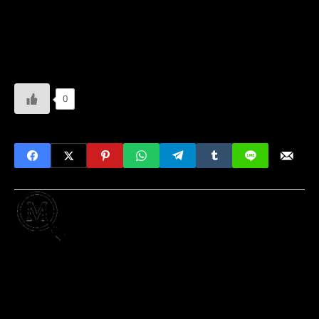
Ola en Júpiter.
Eduardo Villavicencio
0
Escrito por
MisteryInternet
Desde 2012 escribiendo este blog, investigando
los rincones más oscuros de internet, leyendas
urbanas, crímenes y fenómenos paranormales
que se esconden fuera de la vista. Mi objetivo
inicial de abrir un blog que desmientiera
creepypastas populares fue evolucionando a lo