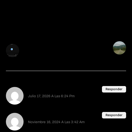
que es la web actual, con más de 30 categorías y
más de 800 entradas disponibles. Espero que
disfrutes tu lectura.
Post Anterior
Post Siguiente
El aspecto real de las
Creepypasta: Papá,
estrellas y “las aguas
¿Puedes verlo?
sobre el firmamento”
10 Comentarios
Niño Cringe David
Responder
Julio 17, 2026 A Las 6:24 Pm
ti una vez nmfui s la Luna un marciano me Avducio
y me dejó ahí me demoro un día regresar a la tierra
CptanStarky
Responder
Noviembre 16, 2024 A Las 3:42 Am
Hoy volví a este articulo mpues una amiga publico