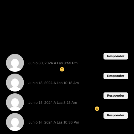
un video de la luna cambiando de colores
sutilmente, dijo que tmbn se podia ver al ojo
Sali a verlo y yo no vi eso mpero si vi un halo azul al
rededor de la luna como si fuera un fuego fatuo
Pense que depronto tenia la vista cansada por
jugar Breath of the wild todo el dia asi que llame a
mi madre y me dijo que vio lo mismo
Dani
Responder
Junio 30, 2024 A Las 8:59 Pm
Mi blog favorito
Anonimo
Responder
Junio 18, 2024 A Las 10:18 Am
Vuelvaaaaaaan
Anonimo
Responder
Junio 15, 2024 A Las 3:15 Am
Vuelve a nosotros misteryinternet
Anonimo
Responder
Junio 14, 2024 A Las 10:36 Pm
Yo igual, este blog formó parte de mi infancia y me