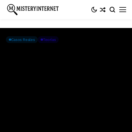
Inicio
Casos reales
Lunar Waves: el fenómeno viral de las ‘olas lunares’
y su inquietante origen
Casos Reales
Teorías
Lunar Waves: el fenómeno viral
de las ‘olas lunares’ y su
inquietante origen
Abril 11, 2024
2 Min. De Lectura
Entrada #748