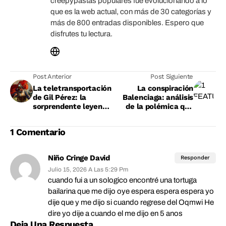
creepypastas populares fue evolucionando a lo
que es la web actual, con más de 30 categorías y
más de 800 entradas disponibles. Espero que
disfrutes tu lectura.
Post Anterior
Post Siguiente
La teletransportación
La conspiración
de Gil Pérez: la
Balenciaga: análisis
sorprendente leyenda
de la polémica que
del soldado que
sacudió a la marca
apareció en otro
1 Comentario
continente
Niño Cringe David
Responder
Julio 15, 2026 A Las 5:29 Pm
cuando fui a un sologico encontré una tortuga
bailarina que me dijo oye espera espera espera yo
dije que y me dijo si cuando regrese del Oqmwi He
dire yo dije a cuando el me dijo en 5 anos
Deja Una Respuesta