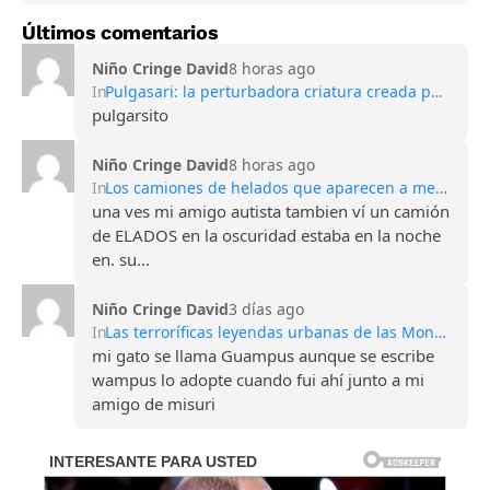
Últimos comentarios
Niño Cringe David
8 horas ago
In
Pulgasari: la perturbadora criatura creada por Corea del Norte para competir con Godzilla
pulgarsito
Niño Cringe David
8 horas ago
In
Los camiones de helados que aparecen a medianoche: la oscura leyenda de los niños desaparecidos
una ves mi amigo autista tambien ví un camión
de ELADOS en la oscuridad estaba en la noche
en. su...
Niño Cringe David
3 días ago
In
Las terroríficas leyendas urbanas de las Montañas Apalaches
mi gato se llama Guampus aunque se escribe
wampus lo adopte cuando fui ahí junto a mi
amigo de misuri