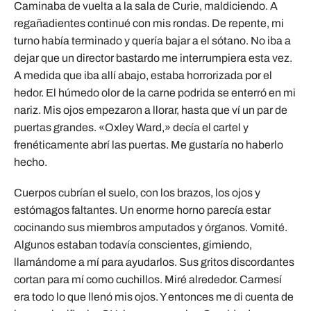
Caminaba de vuelta a la sala de Curie, maldiciendo. A
regañadientes continué con mis rondas. De repente, mi
turno había terminado y quería bajar a el sótano. No iba a
dejar que un director bastardo me interrumpiera esta vez.
A medida que iba allí abajo, estaba horrorizada por el
hedor. El húmedo olor de la carne podrida se enterró en mi
nariz. Mis ojos empezaron a llorar, hasta que ví un par de
puertas grandes. «Oxley Ward,» decía el cartel y
frenéticamente abrí las puertas. Me gustaría no haberlo
hecho.
Cuerpos cubrían el suelo, con los brazos, los ojos y
estómagos faltantes. Un enorme horno parecía estar
cocinando sus miembros amputados y órganos. Vomité.
Algunos estaban todavía conscientes, gimiendo,
llamándome a mí para ayudarlos. Sus gritos discordantes
cortan para mí como cuchillos. Miré alrededor. Carmesí
era todo lo que llenó mis ojos. Y entonces me di cuenta de