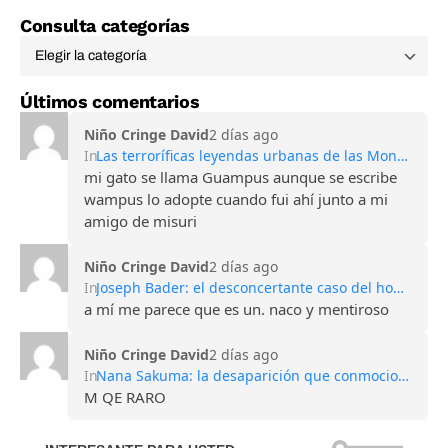
Consulta categorías
Últimos comentarios
Niño Cringe David
2 días ago
In
Las terroríficas leyendas urbanas de las Montañas Apalaches
mi gato se llama Guampus aunque se escribe
wampus lo adopte cuando fui ahí junto a mi
amigo de misuri
Niño Cringe David
2 días ago
In
Joseph Bader: el desconcertante caso del hombre que perdió todos sus recuerdos
a mí me parece que es un. naco y mentiroso
Niño Cringe David
2 días ago
In
Nana Sakuma: la desaparición que conmocionó Japón y sigue sin explicación
M QE RARO