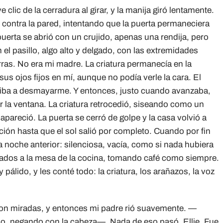
clic de la cerradura al girar, y la manija giró lentamente.
ntra la pared, intentando que la puerta permaneciera
uerta se abrió con un crujido, apenas una rendija, pero
el pasillo, algo alto y delgado, con las extremidades
as. No era mi madre. La criatura permanecía en la
us ojos fijos en mí, aunque no podía verle la cara. El
ue iba a desmayarme. Y entonces, justo cuando avanzaba,
r la ventana. La criatura retrocedió, siseando como un
pareció. La puerta se cerró de golpe y la casa volvió a
ación hasta que el sol salió por completo. Cuando por fin
 la noche anterior: silenciosa, vacía, como si nada hubiera
tados a la mesa de la cocina, tomando café como siempre.
ido, y les conté todo: la criatura, los arañazos, la voz
on miradas, y entonces mi padre rió suavemente. —
jo, negando con la cabeza—. Nada de eso pasó, Ellie. Fue