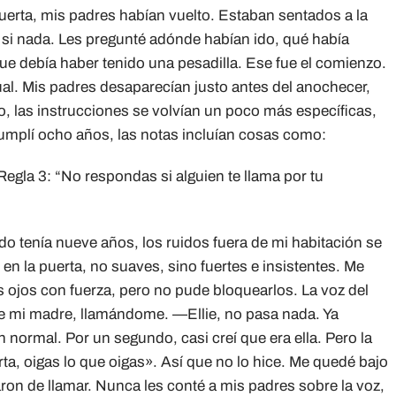
uerta, mis padres habían vuelto. Estaban sentados a la
si nada. Les pregunté adónde habían ido, qué había
ue debía haber tenido una pesadilla. Ese fue el comienzo.
l. Mis padres desaparecían justo antes del anochecer,
 las instrucciones se volvían un poco más específicas,
umplí ocho años, las notas incluían cosas como:
Regla 3: “No respondas si alguien te llama por tu
o tenía nueve años, los ruidos fuera de mi habitación se
en la puerta, no suaves, sino fuertes e insistentes. Me
s ojos con fuerza, pero no pude bloquearlos. La voz del
 de mi madre, llamándome. —Ellie, no pasa nada. Ya
 normal. Por un segundo, casi creí que era ella. Pero la
rta, oigas lo que oigas». Así que no lo hice. Me quedé bajo
ron de llamar. Nunca les conté a mis padres sobre la voz,