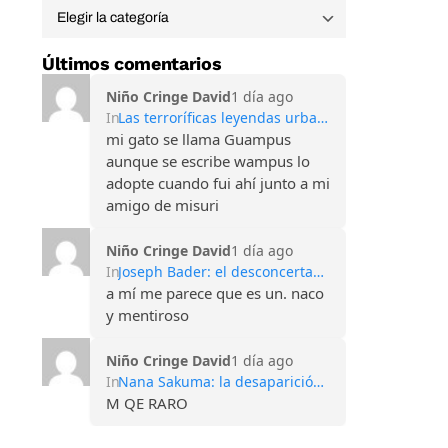
Últimos comentarios
Niño Cringe David
1 día ago
In
Las terroríficas leyendas urbanas de las Montañas Apalaches
mi gato se llama Guampus
aunque se escribe wampus lo
adopte cuando fui ahí junto a mi
amigo de misuri
Niño Cringe David
1 día ago
In
Joseph Bader: el desconcertante caso del hombre que perdió todos sus recuerdos
a mí me parece que es un. naco
y mentiroso
Niño Cringe David
1 día ago
In
Nana Sakuma: la desaparición que conmocionó Japón y sigue sin explicación
M QE RARO