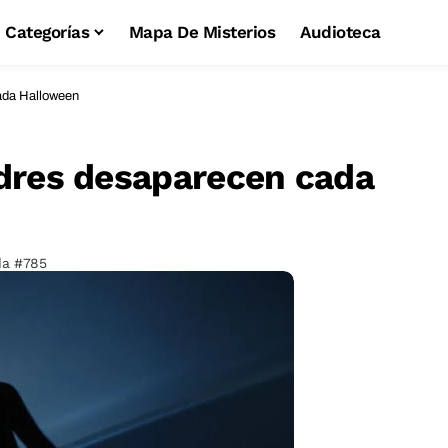
Categorías
Mapa De Misterios
Audioteca
ada Halloween
dres desaparecen cada
a #785