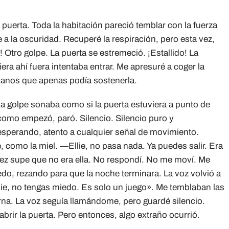
 puerta. Toda la habitación pareció temblar con la fuerza
 a la oscuridad. Recuperé la respiración, pero esta vez,
do! Otro golpe. La puerta se estremeció. ¡Estallido! La
era ahí fuera intentaba entrar. Me apresuré a coger la
manos que apenas podía sostenerla.
da golpe sonaba como si la puerta estuviera a punto de
como empezó, paró. Silencio. Silencio puro y
esperando, atento a cualquier señal de movimiento.
, como la miel. —Ellie, no pasa nada. Ya puedes salir. Era
 vez supe que no era ella. No respondí. No me moví. Me
iedo, rezando para que la noche terminara. La voz volvió a
Ellie, no tengas miedo. Es solo un juego». Me temblaban las
rna. La voz seguía llamándome, pero guardé silencio.
brir la puerta. Pero entonces, algo extraño ocurrió.