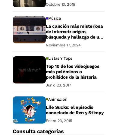
Octubre 13, 2015
Música
La canción más misteriosa
de Internet: origen,
búsqueda y hallazgo de un
enigma musical
Noviembre 17, 2024
Listas Y Tops
Top 10 de los videojuegos
más polémicos o
prohibidos de la historia
Junio 23, 2017
Animación
Life Sucks: el episodio
cancelado de Ren y Stimpy
Enero 23, 2015
Consulta categorías