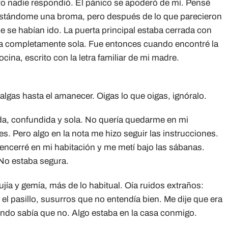
ero nadie respondió. El pánico se apoderó de mí. Pensé
astándome una broma, pero después de lo que parecieron
 se habían ido. La puerta principal estaba cerrada con
aba completamente sola. Fue entonces cuando encontré la
cina, escrito con la letra familiar de mi madre.
algas hasta el amanecer. Oigas lo que oigas, ignóralo.
da, confundida y sola. No quería quedarme en mi
es. Pero algo en la nota me hizo seguir las instrucciones.
ncerré en mi habitación y me metí bajo las sábanas.
 No estaba segura.
ía y gemía, más de lo habitual. Oía ruidos extraños:
el pasillo, susurros que no entendía bien. Me dije que era
fondo sabía que no. Algo estaba en la casa conmigo.