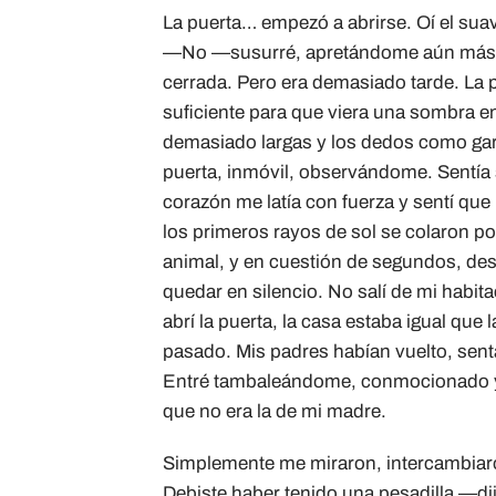
La puerta… empezó a abrirse. Oí el suave 
—No —susurré, apretándome aún más co
cerrada. Pero era demasiado tarde. La p
suficiente para que viera una sombra en 
demasiado largas y los dedos como garr
puerta, inmóvil, observándome. Sentía s
corazón me latía con fuerza y ​​sentí q
los primeros rayos de sol se colaron po
animal, y en cuestión de segundos, desa
quedar en silencio. No salí de mi habit
abrí la puerta, la casa estaba igual que
pasado. Mis padres habían vuelto, sen
Entré tambaleándome, conmocionado y pál
que no era la de mi madre.
Simplemente me miraron, intercambiar
Debiste haber tenido una pesadilla —di