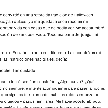
e convirtió en una retorcida tradición de Halloween.
recogían dulces, yo me quedaba encerrado en mi
cobraba vida con cosas que no podía ver. Me acostumbré
ensación de ser observado. Todo era parte del juego, mi
mbió. Ese año, la nota era diferente. La encontré en mi
e las instrucciones habituales, decía:
 noche. Ten cuidado».
uanto lo leí, sentí un escalofrío. ¿Algo nuevo? ¿Qué
, como siempre, e intenté acomodarme para pasar la noche,
 que algo iba terriblemente mal. Los ruidos empezaron
 los crujidos y pasos familiares. Me había acostumbrado.
iración. La oía, grave y pesada, justo al otro lado de mi