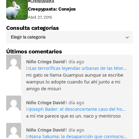
Creepypasta
Creepypasta: Conejos
Abril 27, 2015
Consulta categorías
Últimos comentarios
Niño Cringe David
1 día ago
In
Las terroríficas leyendas urbanas de las Montañas Apalaches
mi gato se llama Guampus aunque se escribe
wampus lo adopte cuando fui ahí junto a mi
amigo de misuri
Niño Cringe David
1 día ago
In
Joseph Bader: el desconcertante caso del hombre que perdió todos sus recuerdos
a mí me parece que es un. naco y mentiroso
Niño Cringe David
1 día ago
In
Nana Sakuma: la desaparición que conmocionó Japón y sigue sin explicación