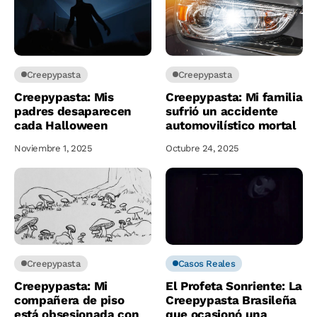
Creepypasta
Creepypasta
Creepypasta: Mis
Creepypasta: Mi familia
padres desaparecen
sufrió un accidente
cada Halloween
automovilístico mortal
Noviembre 1, 2025
Octubre 24, 2025
Creepypasta
Casos Reales
Creepypasta: Mi
El Profeta Sonriente: La
compañera de piso
Creepypasta Brasileña
está obsesionada con
que ocasionó una