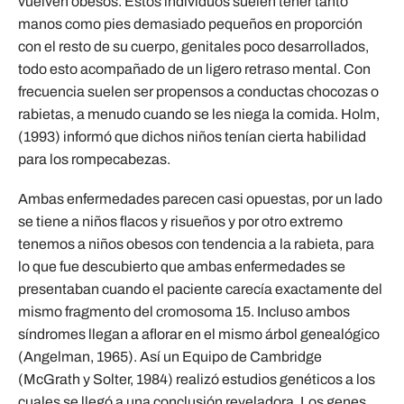
vuelven obesos. Estos individuos suelen tener tanto
manos como pies demasiado pequeños en proporción
con el resto de su cuerpo, genitales poco desarrollados,
todo esto acompañado de un ligero retraso mental. Con
frecuencia suelen ser propensos a conductas chocozas o
rabietas, a menudo cuando se les niega la comida. Holm,
(1993) informó que dichos niños tenían cierta habilidad
para los rompecabezas.
Ambas enfermedades parecen casi opuestas, por un lado
se tiene a niños flacos y risueños y por otro extremo
tenemos a niños obesos con tendencia a la rabieta, para
lo que fue descubierto que ambas enfermedades se
presentaban cuando el paciente carecía exactamente del
mismo fragmento del cromosoma 15. Incluso ambos
síndromes llegan a aflorar en el mismo árbol genealógico
(Angelman, 1965). Así un Equipo de Cambridge
(McGrath y Solter, 1984) realizó estudios genéticos a los
cuales se llegó a una conclusión reveladora. Los genes