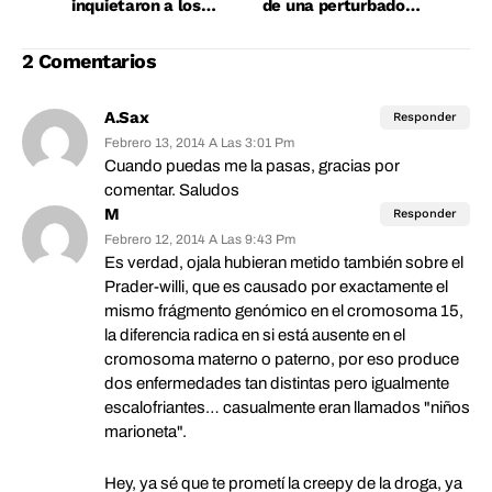
inquietaron a los
de una perturbadora
jugadores (Parte 1)
fotografía
2 Comentarios
A.Sax
Responder
Febrero 13, 2014 A Las 3:01 Pm
Cuando puedas me la pasas, gracias por
comentar. Saludos
M
Responder
Febrero 12, 2014 A Las 9:43 Pm
Es verdad, ojala hubieran metido también sobre el
Prader-willi, que es causado por exactamente el
mismo frágmento genómico en el cromosoma 15,
la diferencia radica en si está ausente en el
cromosoma materno o paterno, por eso produce
dos enfermedades tan distintas pero igualmente
escalofriantes… casualmente eran llamados "niños
marioneta".
Hey, ya sé que te prometí la creepy de la droga, ya