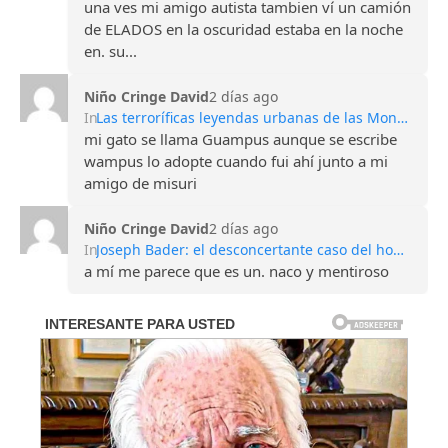
una ves mi amigo autista tambien ví un camión
de ELADOS en la oscuridad estaba en la noche
en. su...
Niño Cringe David
2 días ago
In
Las terroríficas leyendas urbanas de las Montañas Apalaches
mi gato se llama Guampus aunque se escribe
wampus lo adopte cuando fui ahí junto a mi
amigo de misuri
Niño Cringe David
2 días ago
In
Joseph Bader: el desconcertante caso del hombre que perdió todos sus recuerdos
a mí me parece que es un. naco y mentiroso