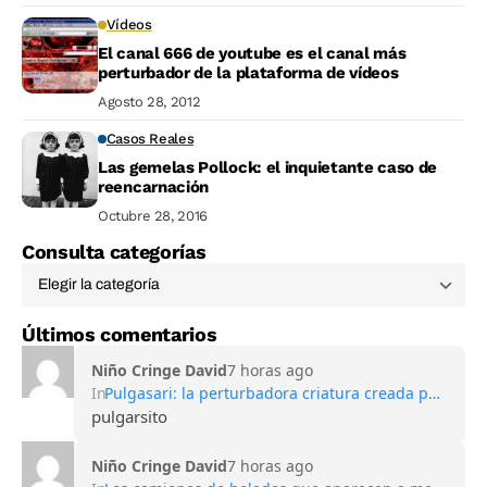
Vídeos
El canal 666 de youtube es el canal más
perturbador de la plataforma de vídeos
Agosto 28, 2012
Casos Reales
Las gemelas Pollock: el inquietante caso de
reencarnación
Octubre 28, 2016
Consulta categorías
Últimos comentarios
Niño Cringe David
7 horas ago
In
Pulgasari: la perturbadora criatura creada por Corea del Norte para competir con Godzilla
pulgarsito
Niño Cringe David
7 horas ago