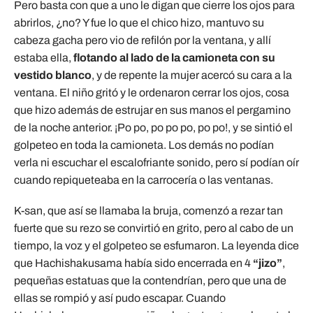
Pero basta con que a uno le digan que cierre los ojos para
abrirlos, ¿no? Y fue lo que el chico hizo, mantuvo su
cabeza gacha pero vio de refilón por la ventana, y allí
estaba ella,
flotando al lado de la camioneta con su
vestido blanco
, y de repente la mujer acercó su cara a la
ventana. El niño gritó y le ordenaron cerrar los ojos, cosa
que hizo además de estrujar en sus manos el pergamino
de la noche anterior. ¡Po po, po po po, po po!, y se sintió el
golpeteo en toda la camioneta. Los demás no podían
verla ni escuchar el escalofriante sonido, pero sí podían oír
cuando repiqueteaba en la carrocería o las ventanas.
K-san, que así se llamaba la bruja, comenzó a rezar tan
fuerte que su rezo se convirtió en grito, pero al cabo de un
tiempo, la voz y el golpeteo se esfumaron. La leyenda dice
que Hachishakusama había sido encerrada en 4
“jizo”
,
pequeñas estatuas que la contendrían, pero que una de
ellas se rompió y así pudo escapar. Cuando