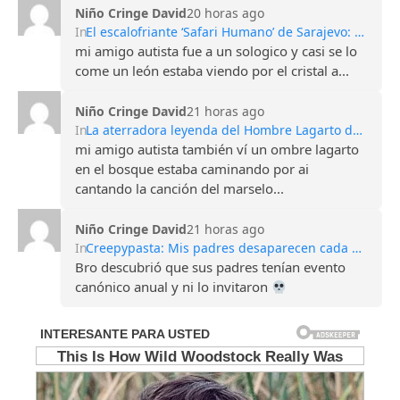
Niño Cringe David
20 horas ago
In
El escalofriante ‘Safari Humano’ de Sarajevo: Turismo de guerra y francotiradores
mi amigo autista fue a un sologico y casi se lo
come un león estaba viendo por el cristal a...
Niño Cringe David
21 horas ago
In
La aterradora leyenda del Hombre Lagarto de Scape Ore
mi amigo autista también ví un ombre lagarto
en el bosque estaba caminando por ai
cantando la canción del marselo...
Niño Cringe David
21 horas ago
In
Creepypasta: Mis padres desaparecen cada Halloween
Bro descubrió que sus padres tenían evento
canónico anual y ni lo invitaron