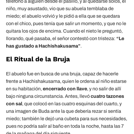
teléfono a alguien desde el pasillo, y al quedarse solos, el
niño, muy asustado, vio que su abuela temblaba de
miedo; el abuelo volvió y le pidió a ella que se quedara
con el chico, pues tenía que salir un momento, y que no le
quitara los ojos de encima. Cuando el nieto le preguntó,
llorando, qué pasaba, el señor contestó con tristeza:
“Le
has gustado a Hachishakusama”
.
El Ritual de la Bruja
El abuelo fue en busca de una bruja, capaz de hacerle
frente a Hachishakusama, quien le ordena al niño estarse
en su habitación,
encerrado con llave
, y no salir de allí
bajo ninguna circunstancia. Antes, llevó
cuatro tazones
con sal
, que colocó en las cuatro esquinas del cuarto, y
una imagen de Buda ante la que debería rezar si sentía
miedo; también le dejó una cubeta para sus necesidades,
pues no podría salir al baño en toda la noche, hasta las 7
de la mañana del día siguiente.