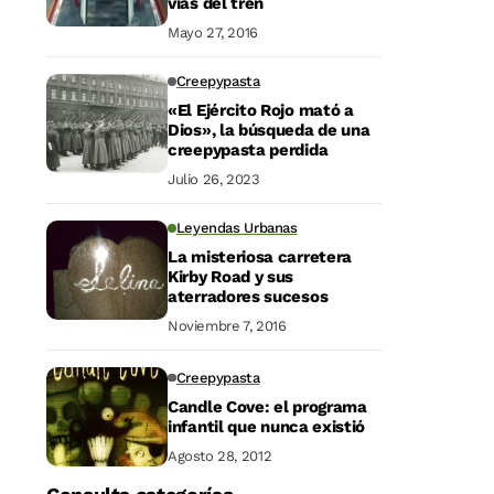
vías del tren
Mayo 27, 2016
Creepypasta
«El Ejército Rojo mató a
Dios», la búsqueda de una
creepypasta perdida
Julio 26, 2023
Leyendas Urbanas
La misteriosa carretera
Kirby Road y sus
aterradores sucesos
Noviembre 7, 2016
Creepypasta
Candle Cove: el programa
infantil que nunca existió
Agosto 28, 2012