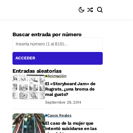
Buscar entrada por número
ACCEDER
Entradas aleatorias
Animación
El «Storyboard Jam» de
Rugrats, ¿una broma de
mal gusto?
Septiembre 29, 2014
Casos Reales
El caso de la mujer que
intentó suicidarse en las