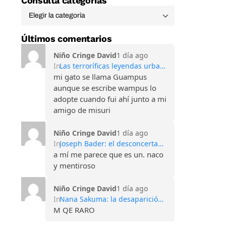
Consulta categorías
Últimos comentarios
Niño Cringe David
1 día ago
In
Las terroríficas leyendas urbanas de las Montañas Apalaches
mi gato se llama Guampus
aunque se escribe wampus lo
adopte cuando fui ahí junto a mi
amigo de misuri
Niño Cringe David
1 día ago
In
Joseph Bader: el desconcertante caso del hombre que perdió todos sus recuerdos
a mí me parece que es un. naco
y mentiroso
Niño Cringe David
1 día ago
In
Nana Sakuma: la desaparición que conmocionó Japón y sigue sin explicación
M QE RARO