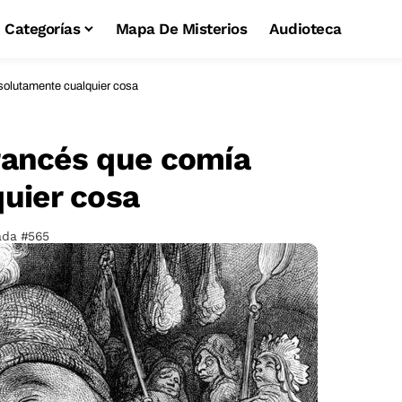
Categorías
Mapa De Misterios
Audioteca
bsolutamente cualquier cosa
francés que comía
uier cosa
ada #565