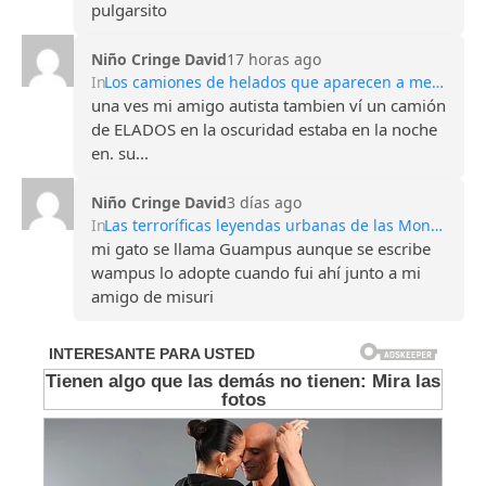
pulgarsito
Niño Cringe David
17 horas ago
In
Los camiones de helados que aparecen a medianoche: la oscura leyenda de los niños desaparecidos
una ves mi amigo autista tambien ví un camión
de ELADOS en la oscuridad estaba en la noche
en. su...
Niño Cringe David
3 días ago
In
Las terroríficas leyendas urbanas de las Montañas Apalaches
mi gato se llama Guampus aunque se escribe
wampus lo adopte cuando fui ahí junto a mi
amigo de misuri