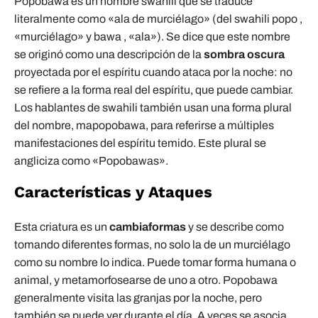
Popobawa es un nombre swahili que se traduce
literalmente como «ala de murciélago» (del swahili popo ,
«murciélago» y bawa , «ala»). Se dice que este nombre
se originó como una descripción de la
sombra oscura
proyectada por el espíritu cuando ataca por la noche: no
se refiere a la forma real del espíritu, que puede cambiar.
Los hablantes de swahili también usan una forma plural
del nombre, mapopobawa, para referirse a múltiples
manifestaciones del espíritu temido. Este plural se
angliciza como «Popobawas».
Características y Ataques
Esta criatura es un
cambiaformas
y se describe como
tomando diferentes formas, no solo la de un murciélago
como su nombre lo indica. Puede tomar forma humana o
animal, y metamorfosearse de uno a otro. Popobawa
generalmente visita las granjas por la noche, pero
también se puede ver durante el día. A veces se asocia