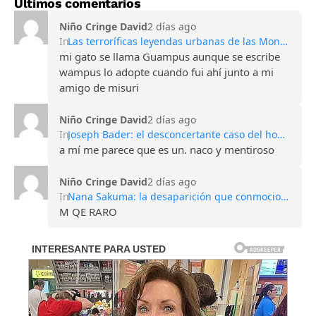
Últimos comentarios
Niño Cringe David
2 días ago
In
Las terroríficas leyendas urbanas de las Montañas Apalaches
mi gato se llama Guampus aunque se escribe
wampus lo adopte cuando fui ahí junto a mi
amigo de misuri
Niño Cringe David
2 días ago
In
Joseph Bader: el desconcertante caso del hombre que perdió todos sus recuerdos
a mí me parece que es un. naco y mentiroso
Niño Cringe David
2 días ago
In
Nana Sakuma: la desaparición que conmocionó Japón y sigue sin explicación
M QE RARO