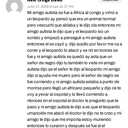
Niño Cringe David
Julio 17, 2026 A Las 10:17 Pm
Mi amigo autista se fue a África al congo y vimó a
un leopardo ay pensó que era un animal normal
pero vescuchi que ablaba y le dijo ola entonces mi
amigo autista le dijo que y el leopardo iso un
sonido y empezó a perseguir a mi amigo autista
entonces el se cayó y. dijo ausilio por favor me va a
coner y el leopardo lo atacó y se rió en tonces se
fue y ni amigo autista se quedó ay asta que un
señor de negro dijo tu también lo viste mi amigo
autista dijo qe el señor le dijo al leopardo mi amigo
dijo si ayuda me muero pero el señor de negro se
fue corriendo y ni amigo autista estaba a punto de
morirse pero llegó un africano pequeño y dijo ok te
voy a yevar al ospotal y lo llevó corriendo a
ntonces en el ospotal el doctor le pregunto que te
paso y ni amigo autista le dijo a es que el leopardo
umanoide me atacó el doctor le dijo no te creo y mi
amigo le dijo que me importa estoy muriendo
entonces lo curaron y después se fue al el