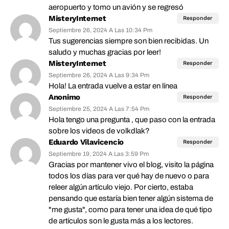
aeropuerto y tomo un avión y se regresó
MisteryInternet
Responder
Septiembre 26, 2024 A Las 10:34 Pm
Tus sugerencias siempre son bien recibidas. Un
saludo y muchas gracias por leer!
MisteryInternet
Responder
Septiembre 26, 2024 A Las 9:34 Pm
Hola! La entrada vuelve a estar en línea
Anonimo
Responder
Septiembre 25, 2024 A Las 7:54 Pm
Hola tengo una pregunta , que paso con la entrada
sobre los videos de volkdlak?
Eduardo Vilavicencio
Responder
Septiembre 19, 2024 A Las 3:59 Pm
Gracias por mantener vivo el blog, visito la página
todos los días para ver qué hay de nuevo o para
releer algún artículo viejo. Por cierto, estaba
pensando que estaría bien tener algún sistema de
"me gusta", como para tener una idea de qué tipo
de artículos son le gusta más a los lectores.