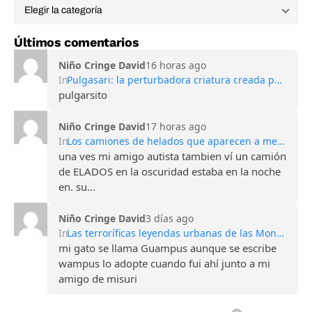
Últimos comentarios
Niño Cringe David
16 horas ago
In
Pulgasari: la perturbadora criatura creada por Corea del Norte para competir con Godzilla
pulgarsito
Niño Cringe David
17 horas ago
In
Los camiones de helados que aparecen a medianoche: la oscura leyenda de los niños desaparecidos
una ves mi amigo autista tambien ví un camión
de ELADOS en la oscuridad estaba en la noche
en. su...
Niño Cringe David
3 días ago
In
Las terroríficas leyendas urbanas de las Montañas Apalaches
mi gato se llama Guampus aunque se escribe
wampus lo adopte cuando fui ahí junto a mi
amigo de misuri