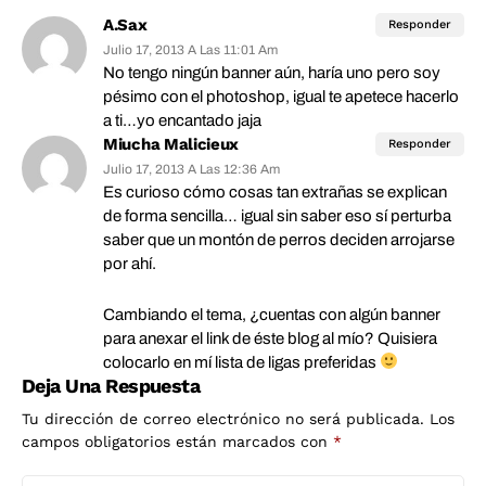
A.Sax
Responder
Julio 17, 2013 A Las 11:01 Am
No tengo ningún banner aún, haría uno pero soy
pésimo con el photoshop, igual te apetece hacerlo
a ti…yo encantado jaja
Miucha Malicieux
Responder
Julio 17, 2013 A Las 12:36 Am
Es curioso cómo cosas tan extrañas se explican
de forma sencilla… igual sin saber eso sí perturba
saber que un montón de perros deciden arrojarse
por ahí.
Cambiando el tema, ¿cuentas con algún banner
para anexar el link de éste blog al mío? Quisiera
colocarlo en mí lista de ligas preferidas
Deja Una Respuesta
Tu dirección de correo electrónico no será publicada.
Los
campos obligatorios están marcados con
*