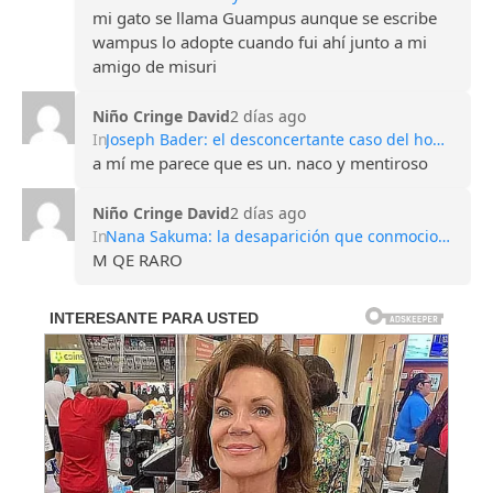
mi gato se llama Guampus aunque se escribe
wampus lo adopte cuando fui ahí junto a mi
amigo de misuri
Niño Cringe David
2 días ago
In
Joseph Bader: el desconcertante caso del hombre que perdió todos sus recuerdos
a mí me parece que es un. naco y mentiroso
Niño Cringe David
2 días ago
In
Nana Sakuma: la desaparición que conmocionó Japón y sigue sin explicación
M QE RARO