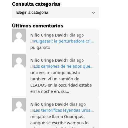
Consulta categorías
Últimos comentarios
Niño Cringe David
1 día ago
In
Pulgasari: la perturbadora criatura creada por Corea del Norte para competir con Godzilla
pulgarsito
Niño Cringe David
1 día ago
In
Los camiones de helados que aparecen a medianoche: la oscura leyenda de los niños desaparecidos
una ves mi amigo autista
tambien ví un camión de
ELADOS en la oscuridad estaba
en la noche en. su...
Niño Cringe David
4 días ago
In
Las terroríficas leyendas urbanas de las Montañas Apalaches
mi gato se llama Guampus
aunque se escribe wampus lo