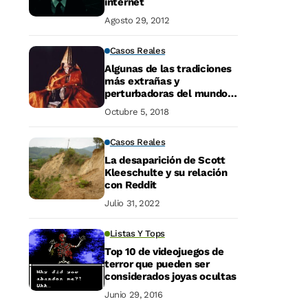
internet
Agosto 29, 2012
Casos Reales
Algunas de las tradiciones
más extrañas y
perturbadoras del mundo.
Parte 2
Octubre 5, 2018
Casos Reales
La desaparición de Scott
Kleeschulte y su relación
con Reddit
Julio 31, 2022
Listas Y Tops
Top 10 de videojuegos de
terror que pueden ser
considerados joyas ocultas
Junio 29, 2016