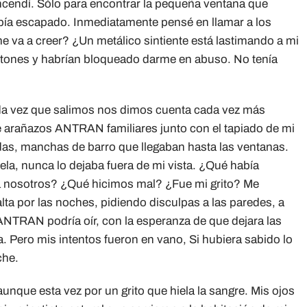
encendí. Sólo para encontrar la pequeña ventana que
bía escapado. Inmediatamente pensé en llamar a los
e va a creer? ¿Un metálico sintiente está lastimando a mi
retones y habrían bloqueado darme en abuso. No tenía
 vez que salimos nos dimos cuenta cada vez más
e arañazos ANTRAN familiares junto con el tapiado de mi
das, manchas de barro que llegaban hasta las ventanas.
uela, nunca lo dejaba fuera de mi vista. ¿Qué había
ia nosotros? ¿Qué hicimos mal? ¿Fue mi grito? Me
ta por las noches, pidiendo disculpas a las paredes, a
ANTRAN podría oír, con la esperanza de que dejara las
a. Pero mis intentos fueron en vano, Si hubiera sabido lo
che.
nque esta vez por un grito que hiela la sangre. Mis ojos