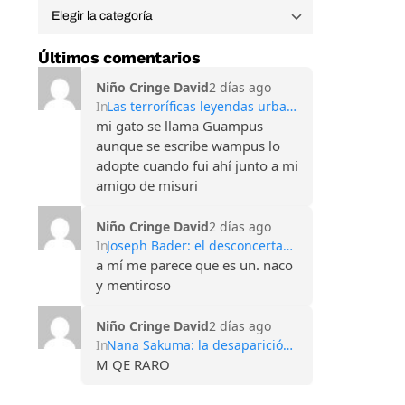
Últimos comentarios
Niño Cringe David
2 días ago
In
Las terroríficas leyendas urbanas de las Montañas Apalaches
mi gato se llama Guampus
aunque se escribe wampus lo
adopte cuando fui ahí junto a mi
amigo de misuri
Niño Cringe David
2 días ago
In
Joseph Bader: el desconcertante caso del hombre que perdió todos sus recuerdos
a mí me parece que es un. naco
y mentiroso
Niño Cringe David
2 días ago
In
Nana Sakuma: la desaparición que conmocionó Japón y sigue sin explicación
M QE RARO