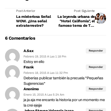
Post Anterior
Post Siguiente
La misteriosa Señal
La leyenda urbana de
WOW. ¿Una señal
"Hotel California", el
extraterrestre?
famoso tema de The
Eagles
6 Comentarios
A.Sax
Responder
Febrero 19, 2015 A Las 1:18 Pm
Estoy en ello
Frank
Responder
Febrero 18, 2015 A Las 11:32 Pm
Deberías publicar también la precuela "Pequeñas
Sugerencias"
Anonimo
Responder
Enero 15, 2015 A Las 5:24 Am
ja ja aja me encanto la historia por un momento me
la crei ejejje
Johan Steven Valencia Isaza
Responder