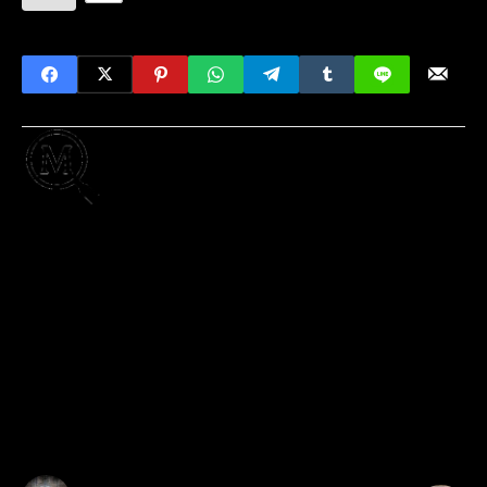
Escrito por
MisteryInternet
Desde 2012 escribiendo este blog, investigando
los rincones más oscuros de internet, leyendas
urbanas, crímenes y fenómenos paranormales
que se esconden fuera de la vista. Mi objetivo
inicial de abrir un blog que desmientiera
creepypastas populares fue evolucionando a lo
que es la web actual, con más de 30 categorías y
más de 800 entradas disponibles. Espero que
disfrutes tu lectura.
Post Anterior
Post Siguiente