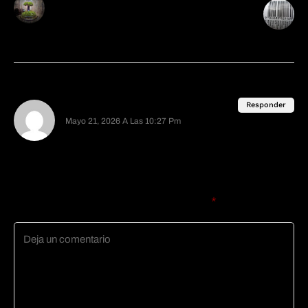
Creepypasta: El
Algunas de las
pequeño jardín
conspiraciones más
locas y ridículas que
he escuchado. Parte 2
1 Comentario
------
Responder
Mayo 21, 2026 A Las 10:27 Pm
no es el lugar típico al que irías de vacaciones pero
me hubiera encantado visitarlo jaja
Deja Una Respuesta
Tu dirección de correo electrónico no será publicada.
Los
campos obligatorios están marcados con
*