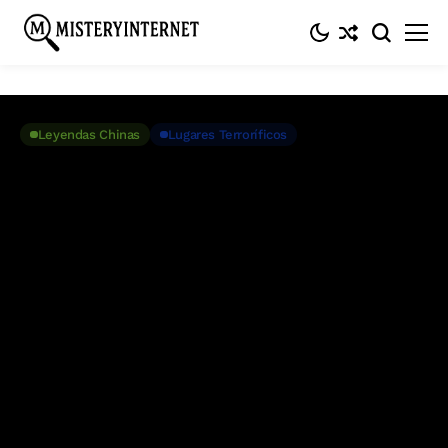
Inicio
Leyendas chinas
Ciudad sin ley: Kowloon, la «Ciudad amurallada
de la Oscuridad en Hong Kong»
Leyendas Chinas
Lugares Terroríficos
Ciudad sin ley: Kowloon, la
«Ciudad amurallada de la
Oscuridad en Hong Kong»
Abril 7, 2017
5 Min. De Lectura
Entrada #432