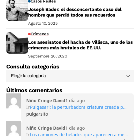
Casos Reales
Joseph Bader: el desconcertante caso del
hombre que perdió todos sus recuerdos
Agosto 10, 2025
Crímenes
Los asesinatos del hacha de Villisca, uno de los
crímenes más brutales de EE.UU.
Septiembre 20, 2020
Consulta categorías
Últimos comentarios
Niño Cringe David
1 día ago
In
Pulgasari: la perturbadora criatura creada por Corea del Norte para competir con Godzilla
pulgarsito
Niño Cringe David
1 día ago
In
Los camiones de helados que aparecen a medianoche: la oscura leyenda de los niños desaparecidos