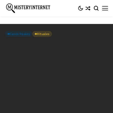
Inicio
Casos reales
Algunas de las tradiciones más extrañas y
perturbadoras del mundo
Casos Reales
Rituales
Algunas de las tradiciones más
extrañas y perturbadoras del
mundo
Julio 22, 2017
4 Min. De Lectura
Entrada #448