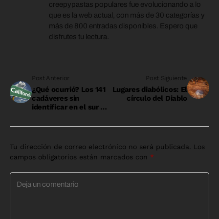
creepypastas populares fue evolucionando a lo
que es la web actual, con más de 30 categorías y
más de 800 entradas disponibles. Espero que
disfrutes tu lectura.
Post Anterior
Post Siguiente
¿Qué ocurrió? Los 141
Lugares diabólicos: El
cadáveres sin
círculo del Diablo
identificar en el sur de
California
Deja Un Comentario
Tu dirección de correo electrónico no será publicada.
Los
campos obligatorios están marcados con
*