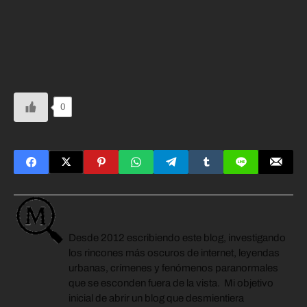
La Ashura es una jornada de recuerdo, duelo y reflexión.
Muchos musulmanes, en especial chiíes, ayunan en esta
jornada, por eso derraman voluntariamente su sangre en
recuerdo del martirio de Hussein.
0
Escrito por
MisteryInternet
Desde 2012 escribiendo este blog, investigando
los rincones más oscuros de internet, leyendas
urbanas, crímenes y fenómenos paranormales
que se esconden fuera de la vista. Mi objetivo
inicial de abrir un blog que desmientiera