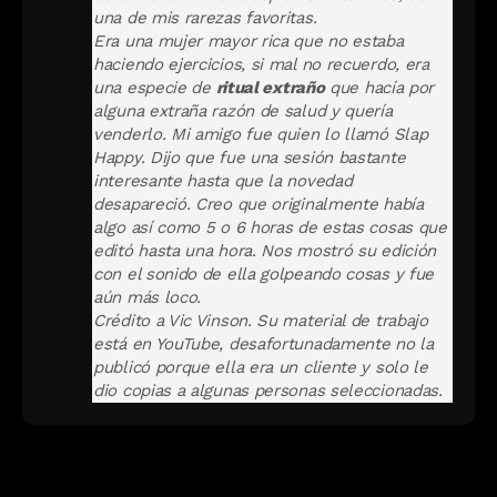
una de mis rarezas favoritas.
Era una mujer mayor rica que no estaba
haciendo ejercicios, si mal no recuerdo, era
una especie de
ritual extraño
que hacía por
alguna extraña razón de salud y quería
venderlo. Mi amigo fue quien lo llamó Slap
Happy. Dijo que fue una sesión bastante
interesante hasta que la novedad
desapareció. Creo que originalmente había
algo así como 5 o 6 horas de estas cosas que
editó hasta una hora. Nos mostró su edición
con el sonido de ella golpeando cosas y fue
aún más loco.
Crédito a Vic Vinson. Su material de trabajo
está en YouTube, desafortunadamente no la
publicó porque ella era un cliente y solo le
dio copias a algunas personas seleccionadas.
Finalmente comentó que el vídeo data de
1999 o del