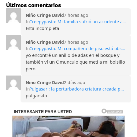
Últimos comentarios
Niño Cringe David
7 horas ago
In
Creepypasta: Mi familia sufrió un accidente automovilístico mortal
Esta incompleta
Niño Cringe David
7 horas ago
In
Creepypasta: Mi compañera de piso está obsesionada con las hadas
yo encontré un anillo de adas en el bosque y
también ví un Omunculo que metí a mi bolsillo
pero...
Niño Cringe David
2 días ago
In
Pulgasari: la perturbadora criatura creada por Corea del Norte para competir con Godzilla
pulgarsito