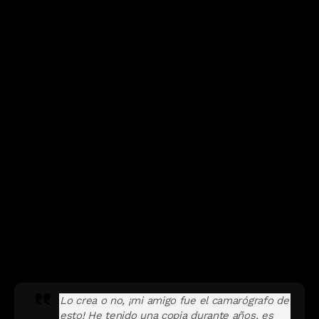
conclusión de que esa cinta no se hizo para el
lanzamiento público porque simplemente no puedo
pensar en nada que involucre a una anciana con un
vestido casi transparente
mientras hace estas cosas
con las manos. ¿Con qué propósito alguien filmaría esto y
para quién iría destinado? ¿Es una extraña audición?
¿Una prueba de una modelo de manos? ¿Un ritual de
purificación o algo espiritual?
También puedes leer:
Hitogata, un extraño
comercial japonés perdido de TV
Finalmente parece que el misterio se resolvió. El usuario
‘Partigirl’
en un thread de Reddit escribió lo siguiente:
Lo crea o no, ¡mi amigo fue el camarógrafo de
esto! He tenido una copia durante años, es