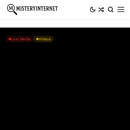
Inicio
Lost media
‘Slap Happy’, un vídeo desconocido de lo más
extraño que perturba internet
Lost Media
Vídeos
‘Slap Happy’, un vídeo
desconocido de lo más extraño
que perturba internet
Marzo 28, 2021
2 Min. De Lectura
Entrada #642