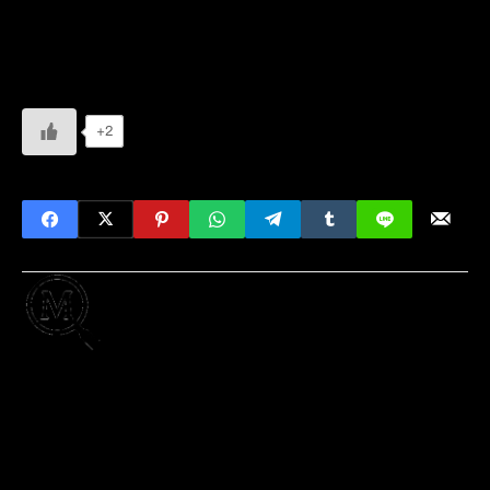
2000
.
Thread de Reddit
+2
Escrito por
MisteryInternet
Desde 2012 escribiendo este blog, investigando
los rincones más oscuros de internet, leyendas
urbanas, crímenes y fenómenos paranormales
que se esconden fuera de la vista. Mi objetivo
inicial de abrir un blog que desmientiera
creepypastas populares fue evolucionando a lo
que es la web actual, con más de 30 categorías y