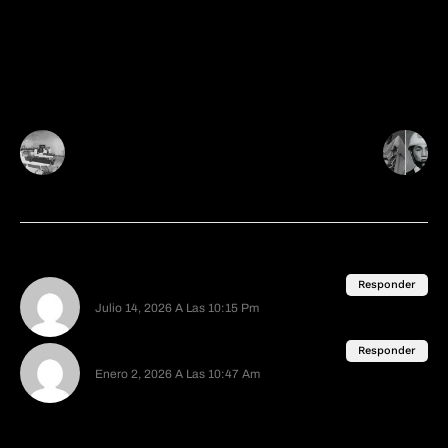
más de 800 entradas disponibles. Espero que
disfrutes tu lectura.
Post Anterior
Post Siguiente
Los horribles
Un atraco perfecto. El
experimentos
robo de 300 millones
médicos en los
de yenes en 1968 en
reclusos de la prisión
Japón
de San Quentin
2 Comentarios
Niño Cringe David
Responder
Julio 14, 2026 A Las 10:15 Pm
tengo miedo voy al baño ahora regreso
Carlos S
Responder
Enero 2, 2026 A Las 10:47 Am
Está bien rara esa señora si da miedo xd
Deja Una Respuesta
Tu dirección de correo electrónico no será publicada.
Los