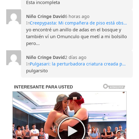
Esta incompleta
Niño Cringe David
6 horas ago
In
Creepypasta: Mi compañera de piso está obsesionada con las hadas
yo encontré un anillo de adas en el bosque y
también ví un Omunculo que metí a mi bolsillo
pero...
Niño Cringe David
2 días ago
In
Pulgasari: la perturbadora criatura creada por Corea del Norte para competir con Godzilla
pulgarsito