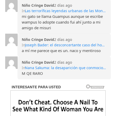
Niño Cringe David
2 días ago
In
Las terroríficas leyendas urbanas de las Montañas Apalaches
mi gato se llama Guampus aunque se escribe
wampus lo adopte cuando fui ahí junto a mi
amigo de misuri
Niño Cringe David
2 días ago
In
Joseph Bader: el desconcertante caso del hombre que perdió todos sus recuerdos
a mí me parece que es un. naco y mentiroso
Niño Cringe David
2 días ago
In
Nana Sakuma: la desaparición que conmocionó Japón y sigue sin explicación
M QE RARO