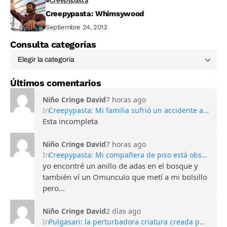
Creepypasta
Creepypasta: Whimsywood
Septiembre 24, 2013
Consulta categorías
Últimos comentarios
Niño Cringe David
7 horas ago
In
Creepypasta: Mi familia sufrió un accidente automovilístico mortal
Esta incompleta
Niño Cringe David
7 horas ago
In
Creepypasta: Mi compañera de piso está obsesionada con las hadas
yo encontré un anillo de adas en el bosque y
también ví un Omunculo que metí a mi bolsillo
pero...
Niño Cringe David
2 días ago
In
Pulgasari: la perturbadora criatura creada por Corea del Norte para competir con Godzilla