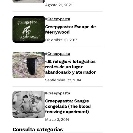
largo de la historia.
Agosto 21, 2021
Creepypasta
Creepypasta: Escape de
Merrywood
Diciembre 10, 2017
Creepypasta
«El refugio»: fotografías
reales de un lugar
abandonado y aterrador
Septiembre 22, 2014
Creepypasta
Creepypasta: Sangre
congelada (The blood
freezing experiment)
Marzo 3, 2014
Consulta categorías