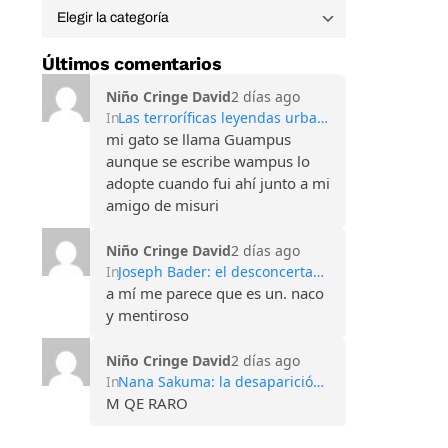
Últimos comentarios
Niño Cringe David
2 días ago
In
Las terroríficas leyendas urbanas de las Montañas Apalaches
mi gato se llama Guampus
aunque se escribe wampus lo
adopte cuando fui ahí junto a mi
amigo de misuri
Niño Cringe David
2 días ago
In
Joseph Bader: el desconcertante caso del hombre que perdió todos sus recuerdos
a mí me parece que es un. naco
y mentiroso
Niño Cringe David
2 días ago
In
Nana Sakuma: la desaparición que conmocionó Japón y sigue sin explicación
M QE RARO