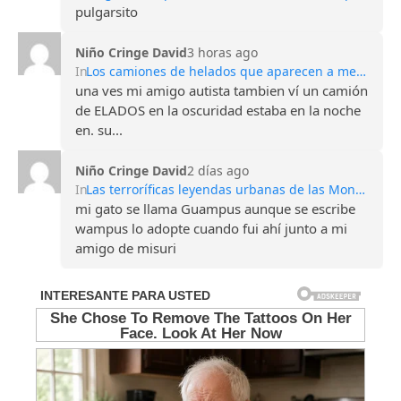
pulgarsito
Niño Cringe David
3 horas ago
In
Los camiones de helados que aparecen a medianoche: la oscura leyenda de los niños desaparecidos
una ves mi amigo autista tambien ví un camión
de ELADOS en la oscuridad estaba en la noche
en. su...
Niño Cringe David
2 días ago
In
Las terroríficas leyendas urbanas de las Montañas Apalaches
mi gato se llama Guampus aunque se escribe
wampus lo adopte cuando fui ahí junto a mi
amigo de misuri