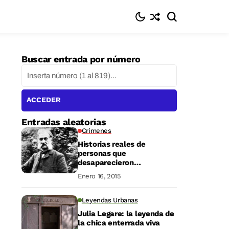
Buscar entrada por número
ACCEDER
Entradas aleatorias
Crímenes
Historias reales de
personas que
desaparecieron
misteriosamente. Parte 3
Enero 16, 2015
Leyendas Urbanas
Julia Legare: la leyenda de
la chica enterrada viva