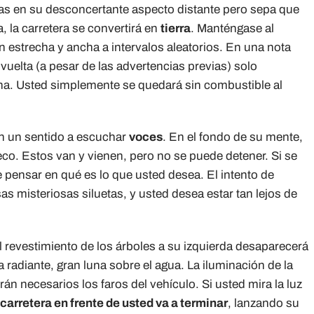
didas en su desconcertante aspecto distante pero sepa que
, la carretera se convertirá en
tierra
. Manténgase al
en estrecha y ancha a intervalos aleatorios. En una nota
a vuelta (a pesar de las advertencias previas) solo
a. Usted simplemente se quedará sin combustible al
en un sentido a escuchar
voces
. En el fondo de su mente,
 eco. Estos van y vienen, pero no se puede detener. Si se
e pensar en qué es lo que usted desea. El intento de
as misteriosas siluetas, y usted desea estar tan lejos de
El revestimiento de los árboles a su izquierda desaparecerá
 radiante, gran luna sobre el agua. La iluminación de la
án necesarios los faros del vehículo. Si usted mira la luz
 carretera en frente de usted va a terminar
, lanzando su