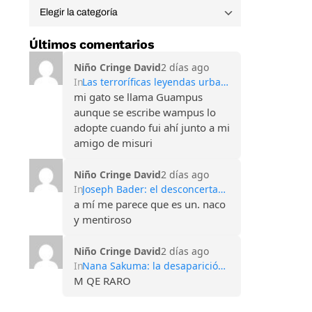
Últimos comentarios
Niño Cringe David
2 días ago
In
Las terroríficas leyendas urbanas de las Montañas Apalaches
mi gato se llama Guampus
aunque se escribe wampus lo
adopte cuando fui ahí junto a mi
amigo de misuri
Niño Cringe David
2 días ago
In
Joseph Bader: el desconcertante caso del hombre que perdió todos sus recuerdos
a mí me parece que es un. naco
y mentiroso
Niño Cringe David
2 días ago
In
Nana Sakuma: la desaparición que conmocionó Japón y sigue sin explicación
M QE RARO