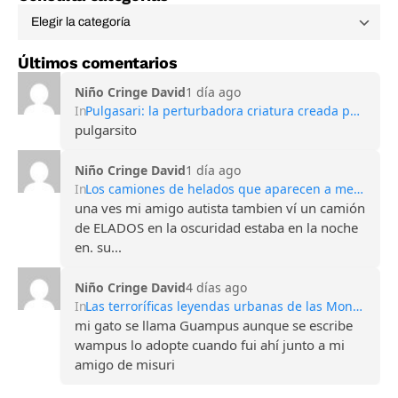
Últimos comentarios
Niño Cringe David
1 día ago
In
Pulgasari: la perturbadora criatura creada por Corea del Norte para competir con Godzilla
pulgarsito
Niño Cringe David
1 día ago
In
Los camiones de helados que aparecen a medianoche: la oscura leyenda de los niños desaparecidos
una ves mi amigo autista tambien ví un camión
de ELADOS en la oscuridad estaba en la noche
en. su...
Niño Cringe David
4 días ago
In
Las terroríficas leyendas urbanas de las Montañas Apalaches
mi gato se llama Guampus aunque se escribe
wampus lo adopte cuando fui ahí junto a mi
amigo de misuri