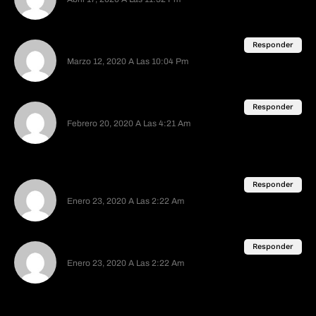
pero florecita dreams ya borro su canal de
youtube :/
Decireves
Responder
Marzo 12, 2020 A Las 10:04 Pm
podrian hablar de Florecita Dreams? o de el
misterio de Selene Delgado?
Anonimo
Responder
Febrero 20, 2020 A Las 4:21 Am
Natz boop No,
jajajajajajajjajjajajajjajajjajajajajajajajajajajajajajajajaja
jajajajajajaj
natz boop
Responder
Enero 23, 2020 A Las 2:22 Am
hola m3 gustaría ver el video.. podrías ayudar a
buscarlo por favor
natz boop
Responder
Enero 23, 2020 A Las 2:22 Am
hola me gustaría ver el video.. me puedes decir
donde verlo por favor
Deja Una Respuesta