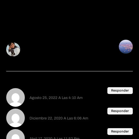
que es la web actual, con más de 30 categorías y
más de 800 entradas disponibles. Espero que
disfrutes tu lectura.
Post Anterior
Post Siguiente
El niño de Somosierra:
Leyendas urbanas de
la desaparición más
Nueva York. Parte 3
famosa de España
7 Comentarios
Anonimo
Responder
Agosto 25, 2022 A Las 4:10 Am
seegore
no whatch recomendate
Responder
Diciembre 22, 2020 A Las 6:06 Am
recomendate no whatch
ApGengar
Responder
Abril 17, 2020 A Las 11:52 Pm