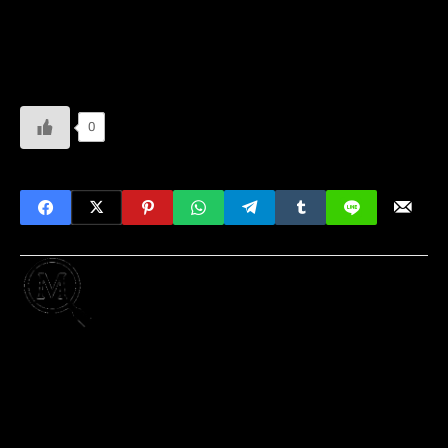
podrá ayudar a encontrarlo con suma facilidad. No
olvidéis, se trata de un asesinato completamente real, y
es bastante crudo.
0
Escrito por
MisteryInternet
Desde 2012 escribiendo este blog, investigando
los rincones más oscuros de internet, leyendas
urbanas, crímenes y fenómenos paranormales
que se esconden fuera de la vista. Mi objetivo
inicial de abrir un blog que desmientiera
creepypastas populares fue evolucionando a lo