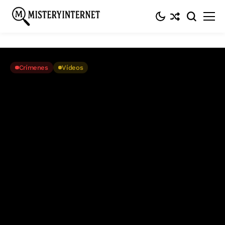
Inicio
Crímenes
«1 lunatic 1 icepick» o el horrible vídeo de Luka Rocco
Magnotta
Crímenes
Vídeos
«1 lunatic 1 icepick» o el horrible
vídeo de Luka Rocco Magnotta
Febrero 5, 2016
7 Min. De Lectura
Entrada #339