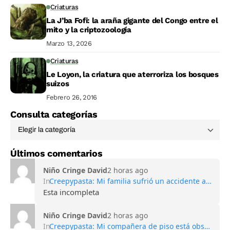
Criaturas
La J’ba Fofi: la araña gigante del Congo entre el
mito y la criptozoología
Marzo 13, 2026
Criaturas
Le Loyon, la criatura que aterroriza los bosques
suizos
Febrero 26, 2016
Consulta categorías
Últimos comentarios
Niño Cringe David
2 horas ago
In
Creepypasta: Mi familia sufrió un accidente automovilístico mortal
Esta incompleta
Niño Cringe David
2 horas ago
In
Creepypasta: Mi compañera de piso está obsesionada con las hadas